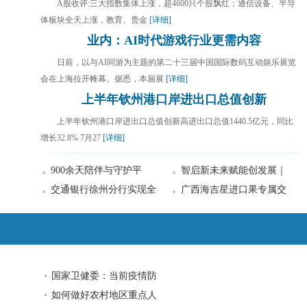
A股收评:三大指数集体上涨，超4600只个股飘红；通信设备、半导
体板块全天上涨，教育、贵金
[详细]
业内：AI时代游戏行业更需内容
日前，以与AI同游为主题的第二十三届中国国际数码互动娱乐展览
会在上海拉开帷幕。据悉，本届展
[详细]
上半年钦州港口岸进出口总值创新
上半年钦州港口岸进出口总值创新高进出口总值1440.5亿元，同比
增长32.8% 7月27
[详细]
900余天陪伴与守护平
智启新未来赋能创发展｜
交通银行徐州分行实现全
广西海吉星进口果专属交
国家卫健委：当前疫情防
如何做好农村地区重点人