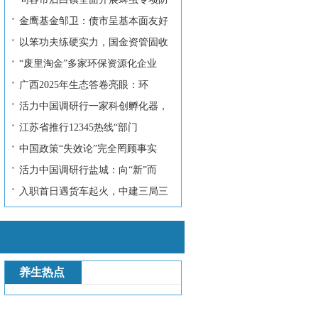
金鹰基金邹卫：债市呈基本面友好
以笨功夫练硬实力，国金资管固收
“废里淘金”多家环保资源化企业
广西2025年生态答卷亮眼：环
活力中国调研行一家科创孵化器，
江苏省推行12345热线“部门
中国政策“失效论”完全罔顾事实
活力中国调研行盐城：向“新”而
入职首日遇货车起火，中建三局三
养生热点