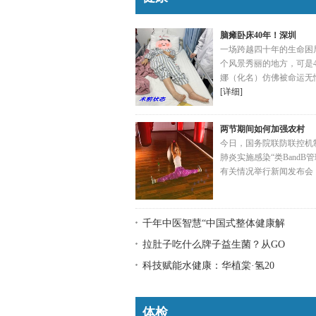
挑
宝
脑瘫卧床40年！深圳
一场跨越四十年的生命困
益
个风景秀丽的地方，可是4
康
娜（化名）仿佛被命运无
[详细]
两节期间如何加强农村
今日，国务院联防联控机
肺炎实施感染“类BandB
有关情况举行新闻发布会
千年中医智慧“中国式整体健康解
拉肚子吃什么牌子益生菌？从GO
科技赋能水健康：华植棠·氢20
体检