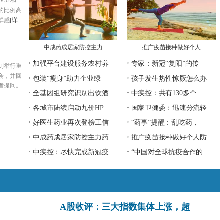
V52和
的比例高
群感
[详
中成药成居家防控主力
推广疫苗接种做好个人
加强平台建设服务农村养
专家：新冠“复阳”的传
制举行重
会，并回
包装“瘦身”助力企业绿
孩子发生热性惊厥怎么办
者提问。
全基因组研究识别出饮酒
中疾控：共有130多个
各城市陆续启动九价HP
国家卫健委：迅速分流轻
好医生药业再次登榜工信
“药事”提醒：乱吃药，
中成药成居家防控主力药
推广疫苗接种做好个人防
中疾控：尽快完成新冠疫
“中国对全球抗疫合作的
A股收评：三大指数集体上涨，超