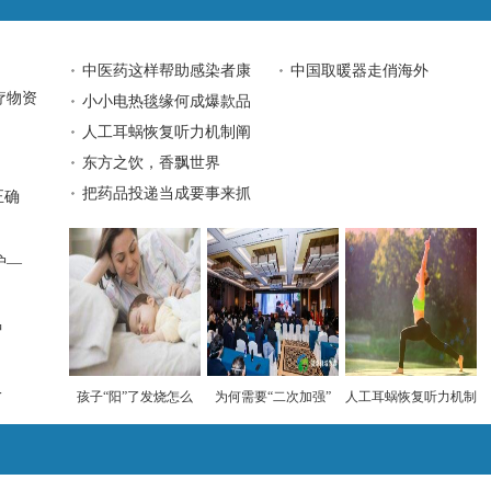
中医药这样帮助感染者康
中国取暖器走俏海外
疗物资
小小电热毯缘何成爆款品
人工耳蜗恢复听力机制阐
东方之饮，香飘世界
把药品投递当成要事来抓
正确
护—
种
一
孩子“阳”了发烧怎么
为何需要“二次加强”
人工耳蜗恢复听力机制