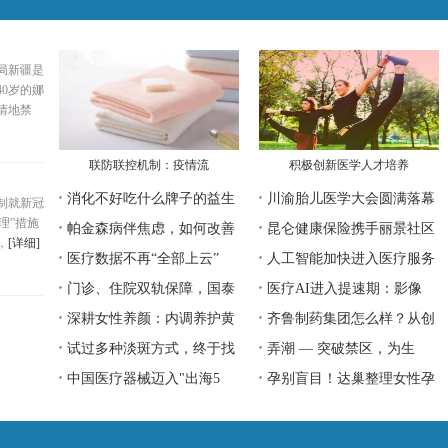
甘
蔗
局新疆是
糖
0岁的娜
蜜
情地禁
联防联控机制：疫情流
积极创新医学人才培养
消化不好吃什么牌子的益生
川渝胎儿医学大会圆满落幕
制就新冠
管理”措施
帕金森病伴焦虑，如何改善
昆仑健康保险携手丽景社区
，
[详细]
医疗数据不再“全部上云”
人工智能加快进入医疗服务
门诊、住院双轨保障，国泰
医疗AI进入提速期：影像
深耕女性养颜：内调养护黄
齐鲁制药集团怎么样？从创
试过多种淡斑方式，终于找
弄潮 — 突破禁区，为生
中国医疗器械迈入"出海5
孕别盲目！达巢整理女性孕