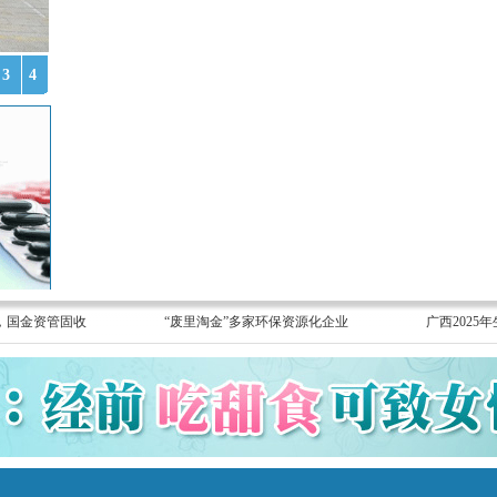
3
4
/ 糖
/ 网
友
约
可
车“臭”不
以
可
吃
怕，
糖
司
，国金资管固收
“废里淘金”多家环保资源化企业
广西2025
吗？
机
福
打
嵘
瞌
记
睡