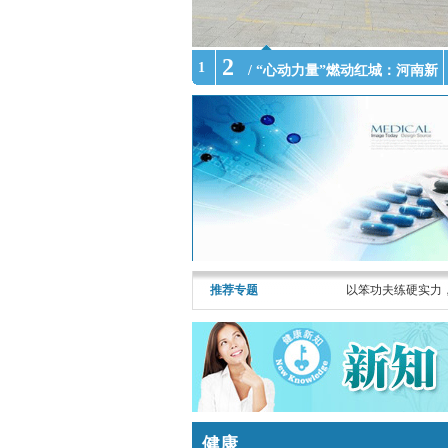
2
1
/ “心动力量”燃动红城：河南新
/ 从
县
认
知
校
准
到
推荐专题
以笨功夫练硬实力
能
力
转
化，
健康